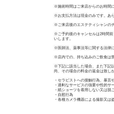
※施術時間はご来店からのお時間に
※お支払方法は現金のみです。あ
※ご来店後のエステティシャンの
※ご予約後のキャンセルは2時間前
いします。
※医師法、薬事法等に関する法律
※店内での、持ち込みのご飲食は
※下記に該当した場合、また下記
尚、その場合の料金の返金は致し
・セラピストへの接触行為、暴言
・過剰なサービスの強要や性的サ
・紙ショーツを着用しない又は脱
・自慰行為
・各種カメラ機器による撮影又は